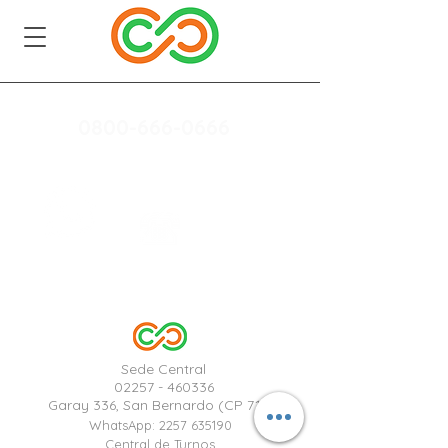
0800-666-0666
+54 9 2257 66-
9310
Sede Central
02257 - 460336
Garay 336, San Bernardo (CP 7111)
WhatsApp:
2257 635190
Central de Turnos