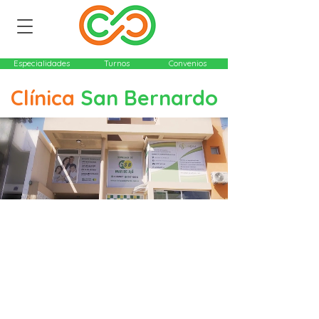
Especialidades
Turnos
Convenios
Clínica
San Bernardo
Somos un centro de atención médica
privado con más de 20 años de
antigüedad en la localidad de San
Bernardo. Nuestro objetivo es lograr la
mejor y más amplia calidad de servicio
en el Partido de La Costa. Para eso,
durante los últimos dos años hemos
trabajado arduamente para:​